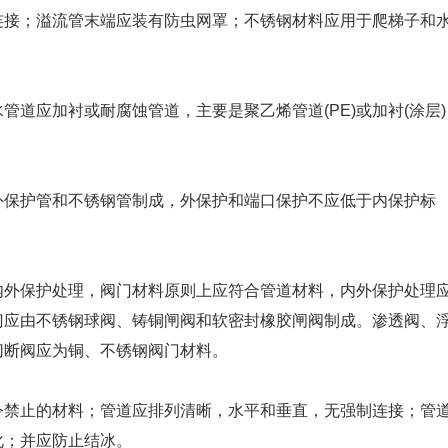
连接；溢流管末端应装有防虫网罩；不锈钢材料应用于爬梯子和
应加衬或耐腐蚀管道，主要是聚乙烯管道(PE)或加衬(涂层)
护管和不锈钢管制成，外保护和端口保护不应低于内保护标
保护处理，阀门材料原则上应符合管道材料，内外保护处理
门应由不锈钢球阀、铸铜闸阀和软密封橡胶闸阀制成。渗透阀、
切断阀应为铜、不锈钢阀门材料。
止的材料；管道应排列清晰，水平和垂直，无强制连接；管
化；并应防止结冰。