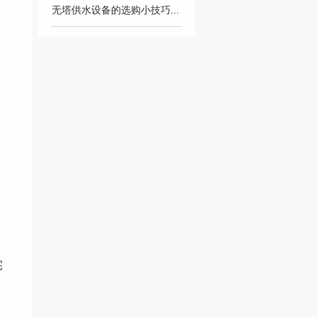
无塔供水设备的选购小技巧...
、
宅