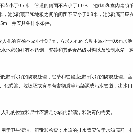
小于0.7米，管道的侧面不应小于1.0米，池(罐)和室内建筑
米，池(罐)顶部和地板之间的间距不应小于0.8米，池(罐)底部应
.5m，并应具备排水条件。
人孔的直径不应小于0.7m，方形人孔的长度不应小于0.6m水池
土水池必须衬有不锈钢、瓷砖和其他食品级材料以及预制水箱，
部进行良好的防腐处理，管壁和管段应进行良好的防腐处理。室
坑、化粪池、垃圾场或有毒有害物质等污染源或污水管道，出水口
人孔的位置和尺寸应满足水箱内部清洁和消毒的需要。
于卫生清洁、消毒和检查；水箱的排水管应位于水箱底部；