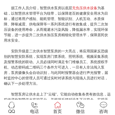
据工作人员介绍，智慧供水泵房以底层
无负压供水设备
为基
础，以智慧供水管理平台为纽带，以保障老百姓健康安全用水为目
标，通过将用户感知、能耗管理、智能识别、人机互动、水质保
障、降噪减震、供电保障等一系列系统进行有效集成，提升二次加
压设备的使用寿命，从而规避水污染风险，降低漏水率，实现环保
节能，进一步提升二次供水加压泵房精细化管理水平，保障居民饮
用水安全。
安防升级是二次供水智慧泵房的一大亮点，将应用国家反恐级
别的智慧安防系统，实现泵房门禁系统、照明系统、视频采集系统
及报警系统的联动。人员必须同时满足专门维修员工、系统授权手
机、动态密码或二维码三个条件方可进入，一旦有人非法闯入泵
房，泵房摄像头会自动识别，与此同时报警器会进行声光报警，届
时监控中心的管理人员可通过实时对讲系统与现场人员进行对话，
确认下一步处理方法。
智慧泵房让供水走上了“云端”。它能自动收集各类有效信息，远
程传递给智慧供水监控平台，并根据反馈对设备下达指令，实现无
人值守，一旦居民家中发生停水，平台监控人员还可根据智慧泵房
传回的数据，区分是管网前端停水还是末端停水，有针对性地加以
QQ
电话
首页
微信
咨询