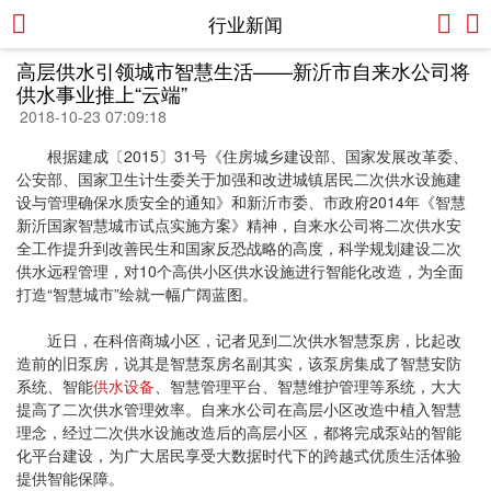
行业新闻
高层供水引领城市智慧生活——新沂市自来水公司将
供水事业推上“云端”
2018-10-23 07:09:18
根据建成〔2015〕31号《住房城乡建设部、国家发展改革委、
公安部、国家卫生计生委关于加强和改进城镇居民二次供水设施建
设与管理确保水质安全的通知》和新沂市委、市政府2014年《智慧
新沂国家智慧城市试点实施方案》精神，自来水公司将二次供水安
全工作提升到改善民生和国家反恐战略的高度，科学规划建设二次
供水远程管理，对10个高供小区供水设施进行智能化改造，为全面
打造“智慧城市”绘就一幅广阔蓝图。
近日，在科倍商城小区，记者见到二次供水智慧泵房，比起改
造前的旧泵房，说其是智慧泵房名副其实，该泵房集成了智慧安防
系统、智能
供水设备
、智慧管理平台、智慧维护管理等系统，大大
提高了二次供水管理效率。自来水公司在高层小区改造中植入智慧
理念，经过二次供水设施改造后的高层小区，都将完成泵站的智能
化平台建设，为广大居民享受大数据时代下的跨越式优质生活体验
提供智能保障。