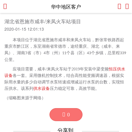
华中地区客户
湖北省恩施市咸丰/来凤火车站项目
2020-01-15 12:01:13
本项目位于
湖北省恩施市咸丰
和
来凤火车站
，黔张常铁路西起
重庆市黔江区，东至湖南省常德市，途经重庆、湖北（咸丰、来
凤）、湖南3省（市）
市（州）
个县（区）
个乡镇，总里程
4
11
43
339
公里。
应项目需要，
咸丰/来凤火车站
于
2019年安装中梁变频
恒压供水
设备
各一套。采用微机控制技术，结合高性能变频调速器，根据实
际用水量的多少自动调节水泵转速或增减运行水泵的台数，实现恒
压供水。该系列
供水设备
压力稳定可靠，高效节能。
（缩略图来源于网络）
0
分享到
—————————
—————————